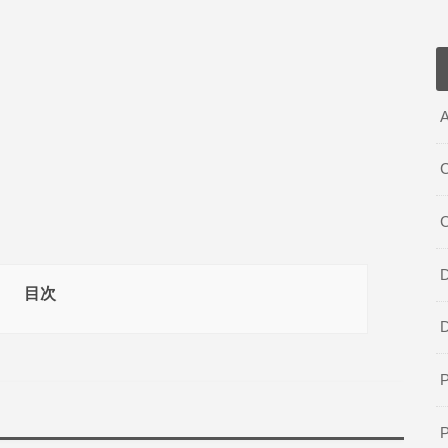
A
C
D
目次