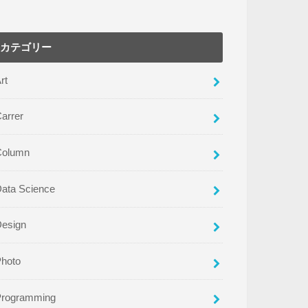
カテゴリー
rt
arrer
Column
ata Science
Design
Photo
Programming