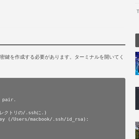
T
鍵と秘密鍵を作成する必要があります。ターミナルを開いてく
pair.

トリの/.sshに.)

ey (/Users/macbook/.ssh/id_rsa): 