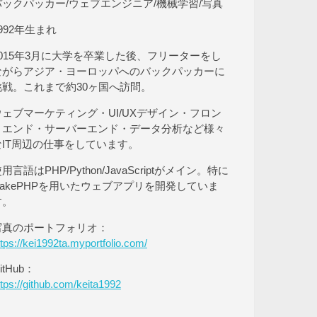
バックパッカー/ウェブエンジニア/機械学習/写真
992年生まれ
2015年3月に大学を卒業した後、フリーターをし
ながらアジア・ヨーロッパへのバックパッカーに
挑戦。これまで約30ヶ国へ訪問。
ウェブマーケティング・UI/UXデザイン・フロン
トエンド・サーバーエンド・データ分析など様々
なIT周辺の仕事をしています。
用言語はPHP/Python/JavaScriptがメイン。特に
CakePHPを用いたウェブアプリを開発していま
す。
写真のポートフォリオ：
ttps://kei1992ta.myportfolio.com/
itHub：
ttps://github.com/keita1992