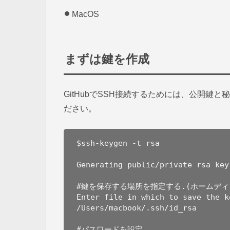
MacOS
まずは鍵を作成
GitHubでSSH接続するためには、公開
ださい。
$ssh-keygen -t rsa

Generating public/private rsa key 
#鍵を保存する場所を指定する.(ホームディレク
Enter file in which to save the k
/Users/macbook/.ssh/id_rsa

#パスワードを設定
