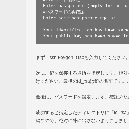
Enter passphrase (empty for no pas
#パスワードの再確認

Enter same passphrase again: 

Your identification has been save
Your public key has been saved in
まず、ssh-keygen -t rsaを入力してく
次に、鍵を保存する場所を指定します。絶対
けください。最後のid_rsaは鍵の名前です
最後に、パスワードを設定します。確認のた
成功すると指定したディレクトリに「id_rsa」と
鍵なので、絶対に外に出さないようにしまし