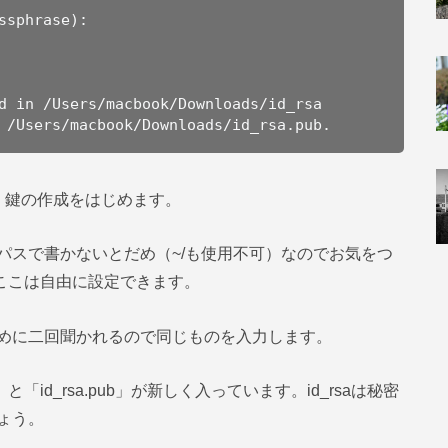
sphrase): 

d in /Users/macbook/Downloads/id_rsa

 /Users/macbook/Downloads/id_rsa.pub.
ださい。鍵の作成をはじめます。
パスで書かないとだめ（~/も使用不可）なのでお気をつ
。ここは自由に設定できます。
めに二回聞かれるので同じものを入力します。
「id_rsa.pub」が新しく入っています。id_rsaは秘密
ょう。