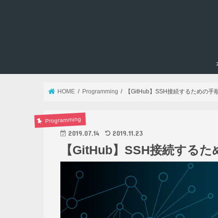
HOME
Programming
【GitHub】SSH接続するための
Programming
2019.07.14
2019.11.23
【GitHub】SSH接続す