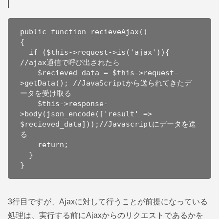
public function recieveAjax()

{

  if ($this->request->is('ajax')){ 
//ajax通信で呼び出されたら

    $recieved_data = $this->request-
>getData(); //JavaScriptから送られてきたデ
ータを受け取る

    $this->response-
>body(json_encode(['result' => 
$recieved_data]));//Javascriptにデータを送
る

    return;

  }

}
3行目ですが、Ajaxに対して行うことが前提になっている
処理は、実行する前にAjaxからのリクエストであるかを