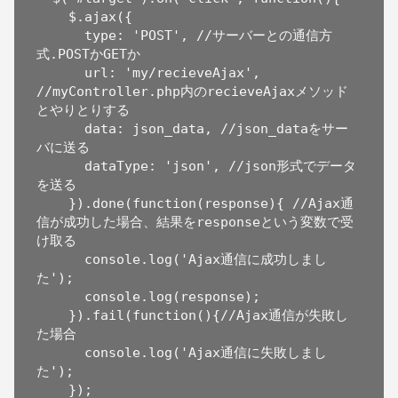
    $.ajax({

      type: 'POST', //サーバーとの通信方
式.POSTかGETか

      url: 'my/recieveAjax', 
//myController.php内のrecieveAjaxメソッド
とやりとりする

      data: json_data, //json_dataをサー
バに送る

      dataType: 'json', //json形式でデータ
を送る

    }).done(function(response){ //Ajax通
信が成功した場合、結果をresponseという変数で受
け取る

      console.log('Ajax通信に成功しまし
た');

      console.log(response);

    }).fail(function(){//Ajax通信が失敗し
た場合

      console.log('Ajax通信に失敗しまし
た');

    });
