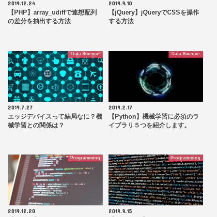
2019.12.24
2019.9.10
【PHP】array_udiffで連想配列
【jQuery】jQueryでCSSを操作
の差分を抽出する方法
する方法
Data Science
Data Science
2019.7.27
2019.2.17
エッジデバイスって結局なに？機
【Python】機械学習に必須のラ
械学習との関係は？
イブラリ５つを紹介します。
Programming
Programming
2019.12.20
2019.9.15