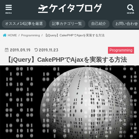
menu
search
オススメ14記事を厳選
記事カテゴリ一覧
自己紹介
お問い合わせ
HOME
Programming
【jQuery】CakePHPでAjaxを実装する方法
2019.09.19
2019.11.23
Programming
【jQuery】CakePHPでAjaxを実装する方法