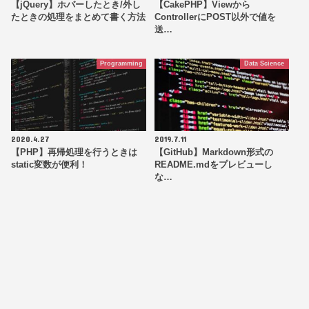
【jQuery】ホバーしたとき/外し
【CakePHP】Viewから
たときの処理をまとめて書く方法
ControllerにPOST以外で値を
送…
Programming
Data Science
2020.4.27
2019.7.11
【PHP】再帰処理を行うときは
【GitHub】Markdown形式の
static変数が便利！
README.mdをプレビューし
な…