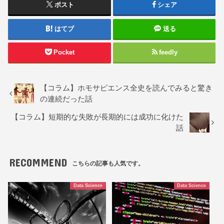
ポスト
シェア
はてブ
送る
Pocket
feedly
【コラム】ホモサピエンス全史を読んでみると驚き
の連続だった話
【コラム】短期的な失敗が長期的には成功に化けた
話
RECOMMEND
こちらの記事も人気です。
Data Science
Data Science