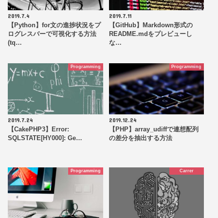
2019.7.4
2019.7.11
【Python】for文の進捗状況をプ
【GitHub】Markdown形式の
ログレスバーで可視化する方法
README.mdをプレビューし
(tq…
な…
Programming
Programming
2019.7.24
2019.12.24
【CakePHP3】Error:
【PHP】array_udiffで連想配列
SQLSTATE[HY000]: Ge…
の差分を抽出する方法
Programming
Carrer