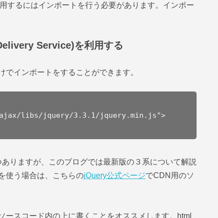
であり、使用するにはインポートを行う必要があります。インポー
livery Service)を利用する
けでインポートをすることができます。
ajax/libs/jquery/3.3.1/jquery.min.js">
く３つありますが、このブログでは最新版の３系について解説
を使う場合は、こちらの
jQuery公式ページ
でCDN用のソ
ースコード内の上に書くことをオススメします。html