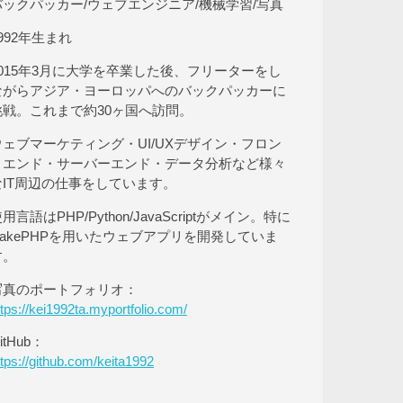
バックパッカー/ウェブエンジニア/機械学習/写真
992年生まれ
2015年3月に大学を卒業した後、フリーターをし
ながらアジア・ヨーロッパへのバックパッカーに
挑戦。これまで約30ヶ国へ訪問。
ウェブマーケティング・UI/UXデザイン・フロン
トエンド・サーバーエンド・データ分析など様々
なIT周辺の仕事をしています。
用言語はPHP/Python/JavaScriptがメイン。特に
CakePHPを用いたウェブアプリを開発していま
す。
写真のポートフォリオ：
ttps://kei1992ta.myportfolio.com/
itHub：
ttps://github.com/keita1992