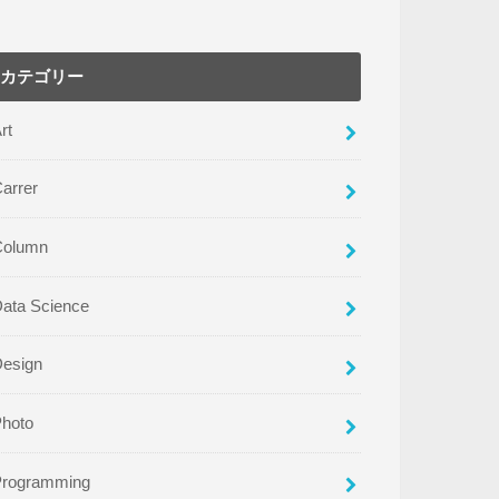
カテゴリー
rt
arrer
Column
ata Science
Design
Photo
Programming