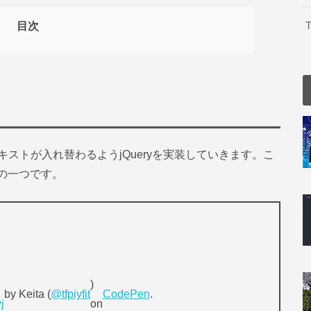
T
目次
ストが入れ替わるようjQueryを実装していきます。こ
のの一つです。
)
by Keita (
@tfpiyfit
CodePen
.
j
on