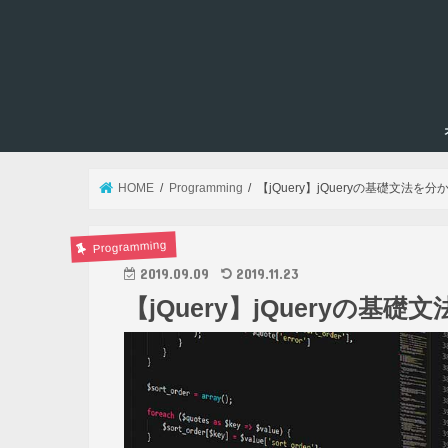
HOME
Programming
【jQuery】jQueryの基礎文法
Programming
2019.09.09
2019.11.23
【jQuery】jQueryの