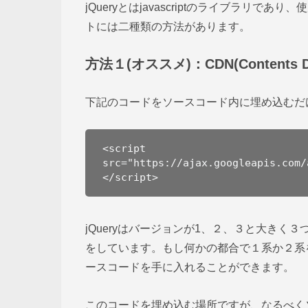
jQueryとはjavascriptのライブラリ
トには二種類の方法があります。
方法１(オススメ)：CDN(Contents De
下記のコードをソースコード内に埋め込むだ
<script 
src="https://ajax.googleapis.com/
</script>
jQueryはバージョンが1、２、３と大き
をしています。もし何かの都合で１系か２系
ースコードを手に入れることができます。
このコードを埋め込む場所ですが、なるべくソ