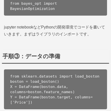
from bayes_opt import 
BayesianOptimization
jupyter notebookなどPythonの開発環境でコードを書いて
いきます。まずはライブラリのインポートです。
手順③：データの準備
from sklearn.datasets import load_boston

boston = load_boston()

X = DataFrame(boston.data, 
columns=boston.feature_names)

Y = DataFrame(boston.target, columns=
['Price'])