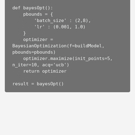
def bayesOpt():

    pbounds = {

        'batch_size' : (2,8),

        'lr' : (0.001, 1.0)

    }

    optimizer = 
BayesianOptimization(f=buildModel, 
pbounds=pbounds)

    optimizer.maximize(init_points=5, 
n_iter=10, acq='ucb')

    return optimizer

result = bayesOpt()