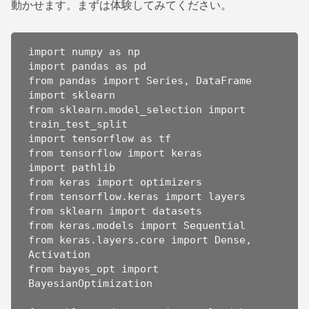
動かせます。まずは体験してみてください。
import numpy as np

import pandas as pd

from pandas import Series, DataFrame

import sklearn

from sklearn.model_selection import 
train_test_split

import tensorflow as tf

from tensorflow import keras

import pathlib

from keras import optimizers

from tensorflow.keras import layers

from sklearn import datasets

from keras.models import Sequential

from keras.layers.core import Dense, 
Activation

from bayes_opt import 
BayesianOptimization
