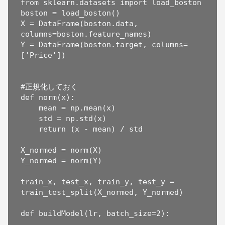
from sklearn.datasets import load_boston

boston = load_boston()

X = DataFrame(boston.data, 
columns=boston.feature_names)

Y = DataFrame(boston.target, columns=
['Price'])

#正規化しておく

def norm(x):

    mean = np.mean(x)

    std = np.std(x)

    return (x - mean) / std

X_normed = norm(X)

Y_normed = norm(Y)

train_x, test_x, train_y, test_y = 
train_test_split(X_normed, Y_normed)

def buildModel(lr, batch_size=2):  
