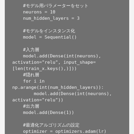
    #モデル用パラメーターをセット

    neurons = 10

    num_hidden_layers = 3

    #モデルをインスタンス化

    model = Sequential()

    #入力層

    model.add(Dense(int(neurons), 
activation="relu", input_shape=
[len(train_x.keys(),)]))

    #隠れ層

    for i in 
np.arange(int(num_hidden_layers)):

        model.add(Dense(int(neurons), 
activation="relu"))

    #出力層

    model.add(Dense(1))

    #最適化アルゴリズムの設定

    optimizer = optimizers.adam(lr)
