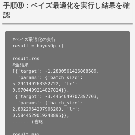
手順⑧：ベイズ最適化を実行し結果を確
認
#ベイズ最適化の実行

result = bayesOpt()

result.res

#全結果

[{'target': -1.2880561426868589,

  'params': {'batch_size': 
5.294149263352722, 'lr': 
0.9704499214827824}},

 {'target': -3.4454049707397703,

  'params': {'batch_size': 
2.8022964297906263, 'lr': 
0.5844529019248895}},

.......(省略

result.max
