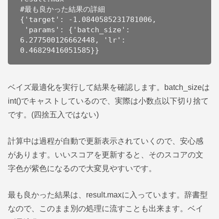
#最も良かった結果の詳細

{'target': -1.0840585231781006,

 'params': {'batch_size': 
6.277500126662448, 'lr': 
0.46829416051585}}
ベイズ最適化を実行して結果を確認します。batch_sizeは
int()でキャストしているので、実際は小数点以下切り捨て
です。(四捨五入ではない)
計算中は過程が自動で更新表示されていくので、安心感
があります。いいスコアを更新すると、そのスコアの文
字色が紫色になるので大変見やすいです。
最も良かった結果は、result.maxに入っています。辞書型
なので、このまま別の処理に流すことも出来ます。ベイ