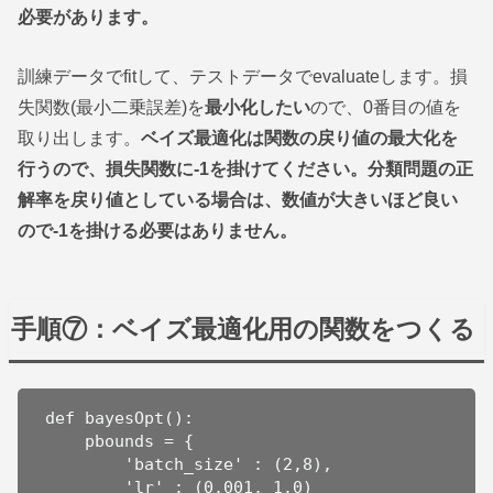
必要があります。
訓練データでfitして、テストデータでevaluateします。損
失関数(最小二乗誤差)を
最小化したい
ので、0番目の値を
取り出します。
ベイズ最適化は関数の戻り値の最大化を
行うので、損失関数に-1を掛けてください。分類問題の正
解率を戻り値としている場合は、数値が大きいほど良い
ので-1を掛ける必要はありません。
手順⑦：ベイズ最適化用の関数をつくる
def bayesOpt():

    pbounds = {

        'batch_size' : (2,8),

        'lr' : (0.001, 1.0)
