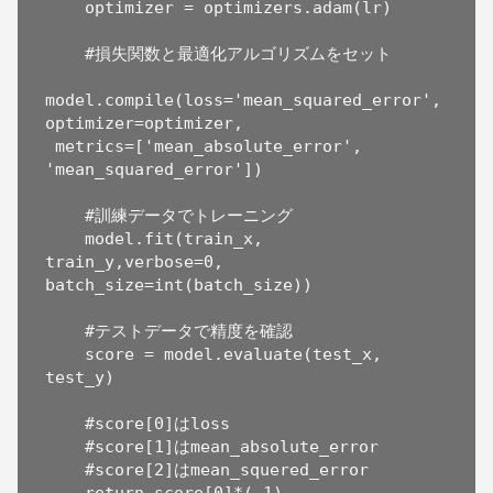
    optimizer = optimizers.adam(lr)

    #損失関数と最適化アルゴリズムをセット

model.compile(loss='mean_squared_error', 
optimizer=optimizer,

 metrics=['mean_absolute_error', 
'mean_squared_error'])

    #訓練データでトレーニング

    model.fit(train_x, 
train_y,verbose=0, 
batch_size=int(batch_size))  

    #テストデータで精度を確認

    score = model.evaluate(test_x, 
test_y)

    #score[0]はloss

    #score[1]はmean_absolute_error

    #score[2]はmean_squered_error

    return score[0]*(-1)