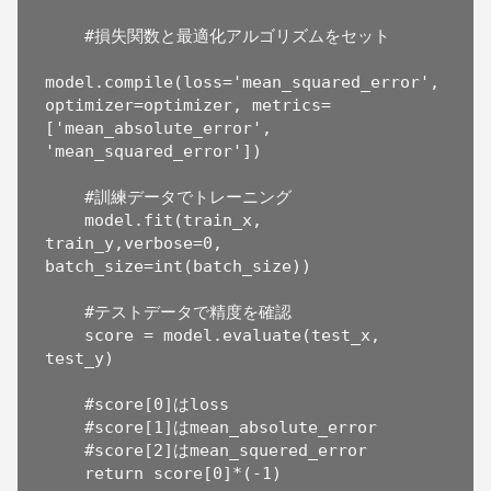
    #損失関数と最適化アルゴリズムをセット

model.compile(loss='mean_squared_error', 
optimizer=optimizer, metrics=
['mean_absolute_error', 
'mean_squared_error'])

    #訓練データでトレーニング

    model.fit(train_x, 
train_y,verbose=0, 
batch_size=int(batch_size))  

    #テストデータで精度を確認

    score = model.evaluate(test_x, 
test_y)

    #score[0]はloss

    #score[1]はmean_absolute_error

    #score[2]はmean_squered_error

    return score[0]*(-1)
