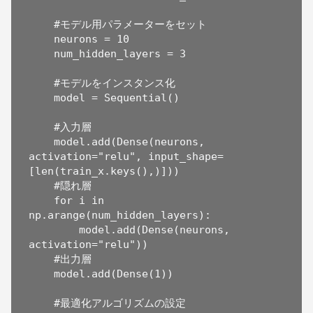
    #モデル用パラメーターをセット

    neurons = 10

    num_hidden_layers = 3

    #モデルをインスタンス化

    model = Sequential()

    #入力層

    model.add(Dense(neurons, 
activation="relu", input_shape=
[len(train_x.keys(),)]))

    #隠れ層

    for i in 
np.arange(num_hidden_layers):

        model.add(Dense(neurons, 
activation="relu"))

    #出力層

    model.add(Dense(1))

    #最適化アルゴリズムの設定
