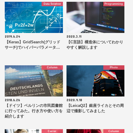
Data Science
Programming
2019.6.24
2020.3.11
【Keras】GridSearch(グリッド
【C言語】構造体についてわかり
サーチ)でハイパーパラメータ…
やすく解説します
Column
Photo
2018.6.26
2020.9.18
【ドイツ】ベルリンの市民図書館
【LeicaQ2】銀座ライカとその周
に行ってみた。行き方や使い方を
辺で撮影してみました
紹介します
Carrer
Column