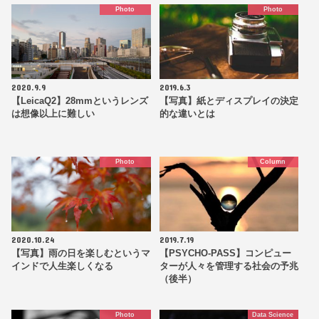
Photo
Photo
2020.9.9
2019.6.3
【LeicaQ2】28mmというレンズ
【写真】紙とディスプレイの決定
は想像以上に難しい
的な違いとは
Photo
Column
2020.10.24
2019.7.19
【写真】雨の日を楽しむというマ
【PSYCHO-PASS】コンピュー
インドで人生楽しくなる
ターが人々を管理する社会の予兆
（後半）
Photo
Data Science