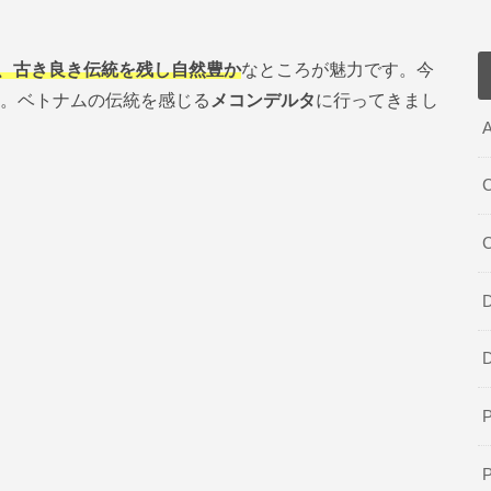
、古き良き伝統を残し自然豊か
なところが魅力です。今
分。ベトナムの伝統を感じる
メコンデルタ
に行ってきまし
A
C
D