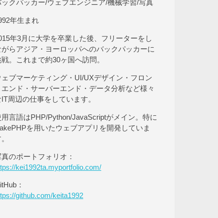
バックパッカー/ウェブエンジニア/機械学習/写真
992年生まれ
2015年3月に大学を卒業した後、フリーターをし
ながらアジア・ヨーロッパへのバックパッカーに
挑戦。これまで約30ヶ国へ訪問。
ウェブマーケティング・UI/UXデザイン・フロン
トエンド・サーバーエンド・データ分析など様々
なIT周辺の仕事をしています。
用言語はPHP/Python/JavaScriptがメイン。特に
CakePHPを用いたウェブアプリを開発していま
す。
写真のポートフォリオ：
ttps://kei1992ta.myportfolio.com/
itHub：
ttps://github.com/keita1992