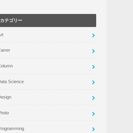
カテゴリー
rt
arrer
Column
ata Science
Design
Photo
Programming