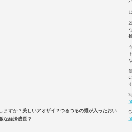
1
使
h
しますか？
美しいアオザイ？つるつるの麺が入ったおい
G
激な経済成長？
h