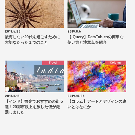
2019.6.28
2019.8.6
後悔しない20代を過ごすために
【jQuery】DataTablesの簡単な
大切なたった１つのこと
使い方と注意点を紹介
Travel
Column
2018.6.18
2019.10.26
【インド】観光でおすすめの街５
【コラム】アートとデザインの違
選！20都市以上を旅した僕が厳
いとはなにか
選しました