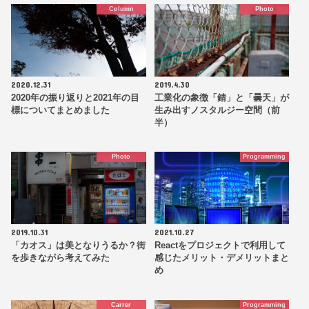
Column
Photo
2020.12.31
2019.4.30
2020年の振り返りと2021年の目
工業化の象徴「錆」と「曇天」が
標についてまとめました
生み出すノスタルジー空間（前
半）
Photo
Programming
2019.10.31
2021.10.27
「カオス」は美となりうるか？街
Reactをプロジェクトで利用して
を歩きながら考えてみた
感じたメリット・デメリットまと
め
Carrer
Programming