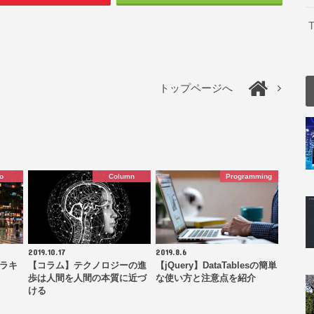
T
トップページへ
o
Column
Programming
2019.10.17
2019.8.6
キラキ
【コラム】テクノロジーの進
【jQuery】DataTablesの簡単
歩は人間を人間の本質に近づ
な使い方と注意点を紹介
ける