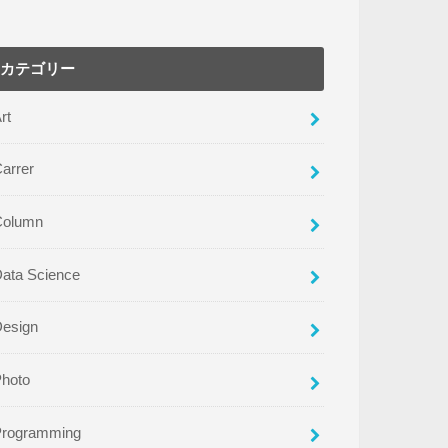
カテゴリー
rt
arrer
Column
ata Science
Design
Photo
Programming