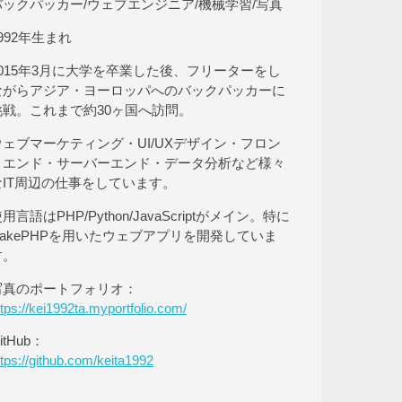
バックパッカー/ウェブエンジニア/機械学習/写真
992年生まれ
2015年3月に大学を卒業した後、フリーターをし
ながらアジア・ヨーロッパへのバックパッカーに
挑戦。これまで約30ヶ国へ訪問。
ウェブマーケティング・UI/UXデザイン・フロン
トエンド・サーバーエンド・データ分析など様々
なIT周辺の仕事をしています。
用言語はPHP/Python/JavaScriptがメイン。特に
CakePHPを用いたウェブアプリを開発していま
す。
写真のポートフォリオ：
ttps://kei1992ta.myportfolio.com/
itHub：
ttps://github.com/keita1992