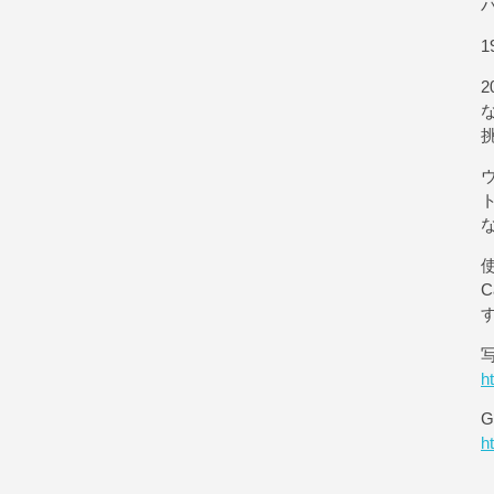
1
使
h
G
h