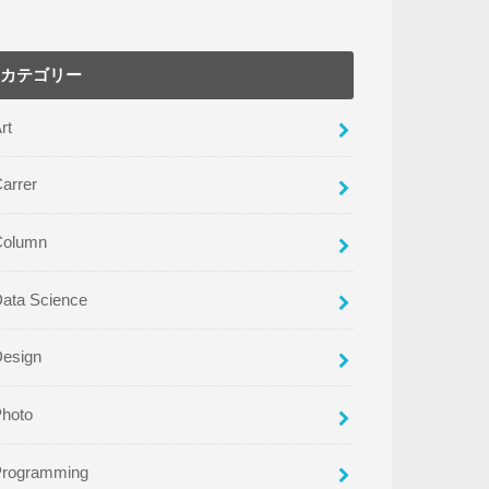
カテゴリー
rt
arrer
Column
ata Science
Design
Photo
Programming