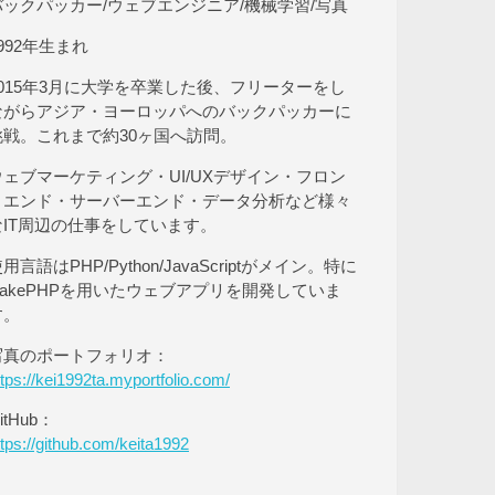
バックパッカー/ウェブエンジニア/機械学習/写真
992年生まれ
2015年3月に大学を卒業した後、フリーターをし
ながらアジア・ヨーロッパへのバックパッカーに
挑戦。これまで約30ヶ国へ訪問。
ウェブマーケティング・UI/UXデザイン・フロン
トエンド・サーバーエンド・データ分析など様々
なIT周辺の仕事をしています。
用言語はPHP/Python/JavaScriptがメイン。特に
CakePHPを用いたウェブアプリを開発していま
す。
写真のポートフォリオ：
ttps://kei1992ta.myportfolio.com/
itHub：
ttps://github.com/keita1992