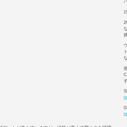
1
使
h
G
h