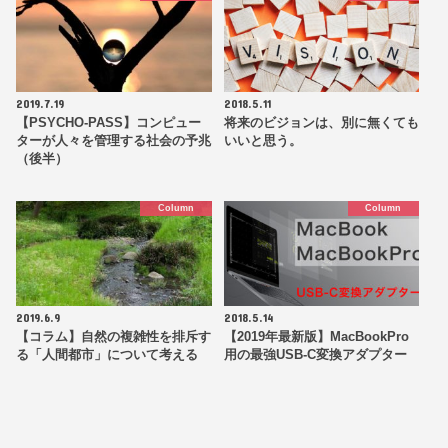
2019.7.19
2018.5.11
【PSYCHO-PASS】コンピュー
将来のビジョンは、別に無くても
ターが人々を管理する社会の予兆
いいと思う。
（後半）
Column
Column
2019.6.9
2018.5.14
【コラム】自然の複雑性を排斥す
【2019年最新版】MacBookPro
る「人間都市」について考える
用の最強USB-C変換アダプター