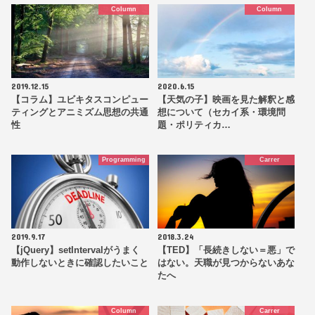
Column
Column
2019.12.15
2020.6.15
【コラム】ユビキタスコンピュー
【天気の子】映画を見た解釈と感
ティングとアニミズム思想の共通
想について（セカイ系・環境問
性
題・ポリティカ…
Programming
Carrer
2019.9.17
2018.3.24
【jQuery】setIntervalがうまく
【TED】「長続きしない＝悪」で
動作しないときに確認したいこと
はない。天職が見つからないあな
たへ
Column
Carrer