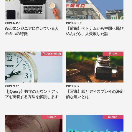
2019.6.27
2018.5.26
Webエンジニアに向いている人
【前編】ベトナムから中国へ飛び
の５つの特徴
込んだら、大失敗した話
Programming
Photo
2019.9.17
2019.6.3
【jQuery】数字のカウントアッ
【写真】紙とディスプレイの決定
プを実装する方法を解説します
的な違いとは
Carrer
Design