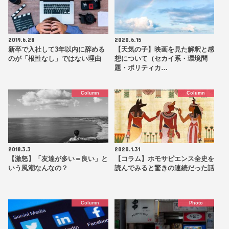
2019.6.28
2020.6.15
新卒で入社して3年以内に辞める
【天気の子】映画を見た解釈と感
のが「根性なし」ではない理由
想について（セカイ系・環境問
題・ポリティカ…
Column
Column
2018.3.3
2020.1.31
【激怒】「友達が多い＝良い」と
【コラム】ホモサピエンス全史を
いう風潮なんなの？
読んでみると驚きの連続だった話
Column
Photo