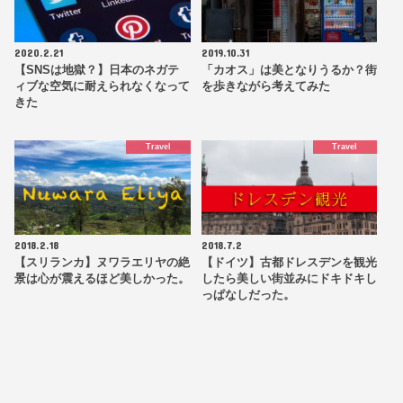
2020.2.21
2019.10.31
【SNSは地獄？】日本のネガテ
「カオス」は美となりうるか？街
ィブな空気に耐えられなくなって
を歩きながら考えてみた
きた
Travel
Travel
2018.2.18
2018.7.2
【スリランカ】ヌワラエリヤの絶
【ドイツ】古都ドレスデンを観光
景は心が震えるほど美しかった。
したら美しい街並みにドキドキし
っぱなしだった。