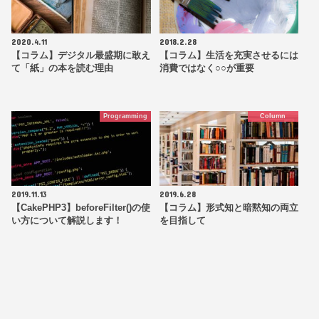
2020.4.11
2018.2.28
【コラム】デジタル最盛期に敢え
【コラム】生活を充実させるには
て「紙」の本を読む理由
消費ではなく○○が重要
Programming
Column
2019.11.13
2019.6.28
【CakePHP3】beforeFilter()の使
【コラム】形式知と暗黙知の両立
い方について解説します！
を目指して