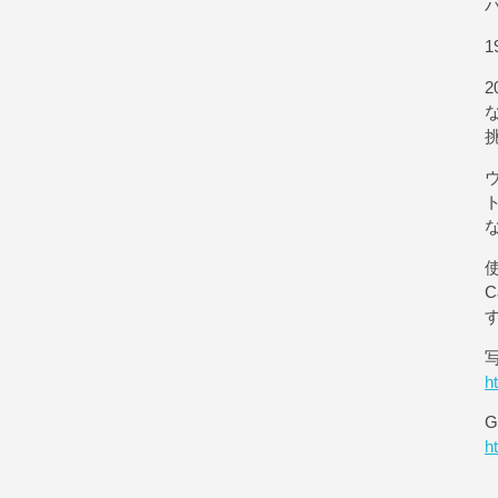
1
使
h
G
h