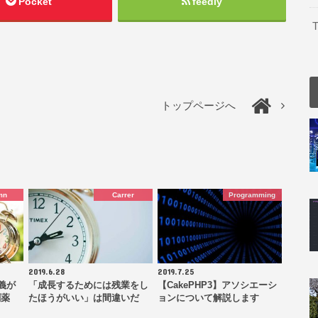
Pocket
feedly
T
トップページへ
mn
Carrer
Programming
2019.6.28
2019.7.25
義が
「成長するためには残業をし
【CakePHP3】アソシエーシ
劇薬
たほうがいい」は間違いだ
ョンについて解説します