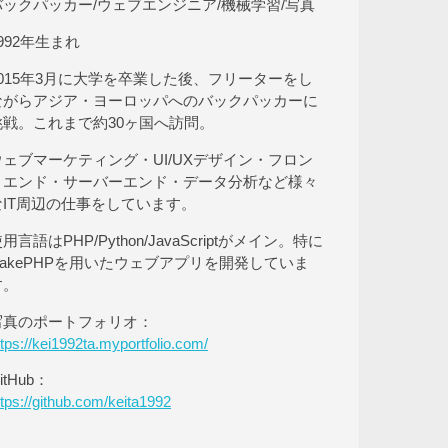
バックパッカー/ウェブエンジニア/機械学習/写真
992年生まれ
2015年3月に大学を卒業した後、フリーターをし
ながらアジア・ヨーロッパへのバックパッカーに
挑戦。これまで約30ヶ国へ訪問。
ウェブマーケティング・UI/UXデザイン・フロン
トエンド・サーバーエンド・データ分析など様々
なIT周辺の仕事をしています。
用言語はPHP/Python/JavaScriptがメイン。特に
CakePHPを用いたウェブアプリを開発していま
す。
写真のポートフォリオ：
ttps://kei1992ta.myportfolio.com/
itHub：
ttps://github.com/keita1992