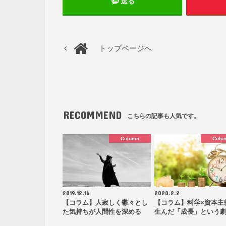
送る
トップページへ
RECOMMEND
こちらの記事も人気です。
Column
Colu
2019.12.16
2020.2.2
【コラム】人寂しく鬱々とし
【コラム】科学×資本主
た気持ちが人間性を深める
生んだ「成長」という