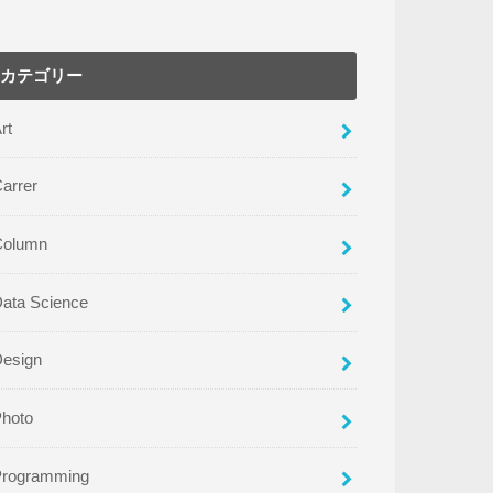
カテゴリー
rt
arrer
Column
ata Science
Design
Photo
Programming