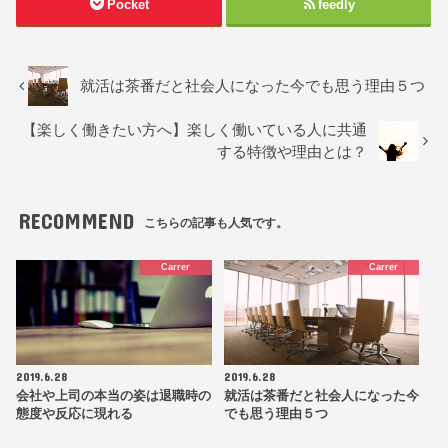
Pocket
feedly
就活は茶番だと社会人になった今でも思う理由５つ
【楽しく働きたい方へ】楽しく働いている人に共通
する特徴や理由とは？
RECOMMEND
こちらの記事も人気です。
Carrer
Carrer
2019.6.28
2019.6.28
会社や上司の本当の姿は退職時の
就活は茶番だと社会人になった今
態度や反応に現れる
でも思う理由５つ