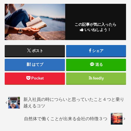
この記事が気に入ったら
いいねしよう！
ポスト
シェア
はてブ
送る
Pocket
feedly
新入社員の時につらいと思っていたこと４つと乗り
越えるコツ
自然体で働くことが出来る会社の特徴３つ