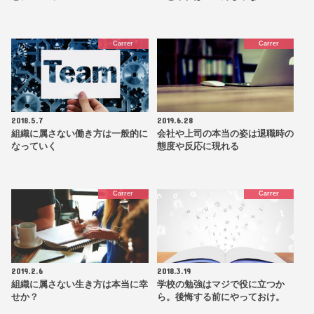
Carrer
Carrer
2018.5.7
2019.6.28
組織に属さない働き方は一般的に
会社や上司の本当の姿は退職時の
なっていく
態度や反応に現れる
Carrer
Carrer
2019.2.6
2018.3.19
組織に属さない生き方は本当に幸
学校の勉強はマジで役に立つか
せか？
ら。後悔する前にやっておけ。