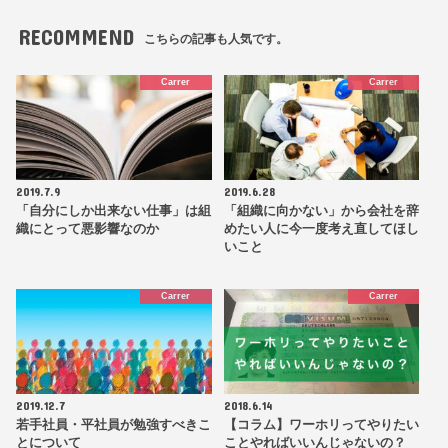
RECOMMEND
こちらの記事も人気です。
Carrer
Carrer
2019.7.9
2019.6.28
「自分にしか出来ない仕事」は組
「組織に向かない」から会社を辞
織にとって悪影響なのか
めたい人に今一度考え直してほし
いこと
Carrer
Carrer
2019.12.7
2018.6.14
若手社員・平社員が勉強すべきこ
【コラム】ワーホリってやりたい
とについて
ことやればいいんじゃないの？