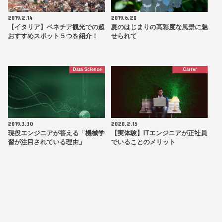
2019.2.14
2019.6.20
【イタリア】ベネチア観光での超
夏のはじまりの高彩度な風景に魅
おすすめスポット５つを紹介！
せられて
Data Science
Carrer
2019.3.30
2020.2.15
現役エンジニアが答える「機械学
【実体験】ITエンジニアが正社員
習が注目されている理由」
でいることのメリット