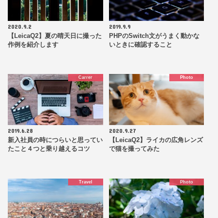
2020.9.2
2019.9.9
【LeicaQ2】夏の晴天日に撮った
PHPのSwitch文がうまく動かな
作例を紹介します
いときに確認すること
Carrer
Photo
2019.6.28
2020.9.27
新入社員の時につらいと思ってい
【LeicaQ2】ライカの広角レンズ
たこと４つと乗り越えるコツ
で猫を撮ってみた
Travel
Photo