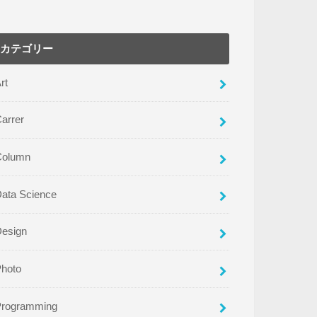
カテゴリー
rt
arrer
Column
ata Science
Design
Photo
Programming