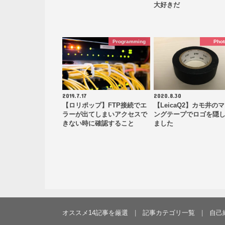
大好きだ
Programming
Phot
2019.7.17
2020.8.30
【ロリポップ】FTP接続でエ
【LeicaQ2】カモ井の
ラーが出てしまいアクセスで
ングテープでロゴを隠
きない時に確認すること
ました
オススメ14記事を厳選
記事カテゴリ一覧
自己