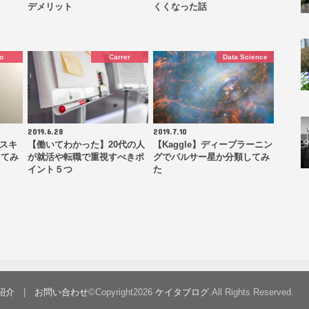
デメリット
くくなった話
o
Carrer
Data Science
2019.6.28
2019.7.10
マスキ
【働いてわかった】20代の人
【Kaggle】ディープラーニン
してみ
が就活や転職で重視すべきポ
グでパルサー星か分類してみ
イント５つ
た
紹介
お問い合わせ
©Copyright2026
ケイタブログ
.All Rights Reserved.