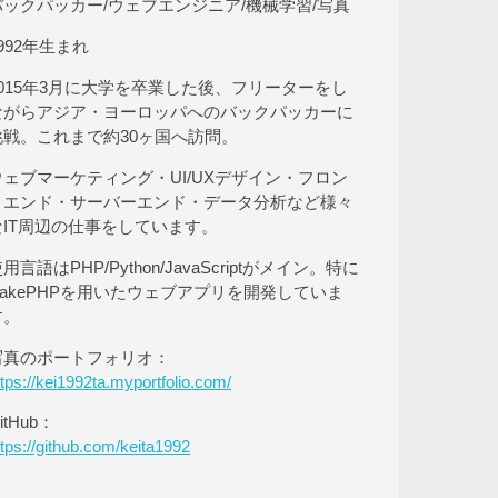
バックパッカー/ウェブエンジニア/機械学習/写真
992年生まれ
2015年3月に大学を卒業した後、フリーターをし
ながらアジア・ヨーロッパへのバックパッカーに
挑戦。これまで約30ヶ国へ訪問。
ウェブマーケティング・UI/UXデザイン・フロン
トエンド・サーバーエンド・データ分析など様々
なIT周辺の仕事をしています。
用言語はPHP/Python/JavaScriptがメイン。特に
CakePHPを用いたウェブアプリを開発していま
す。
写真のポートフォリオ：
ttps://kei1992ta.myportfolio.com/
itHub：
ttps://github.com/keita1992