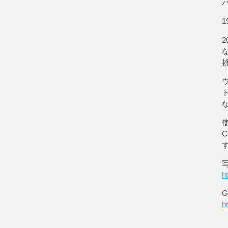
1
使
h
G
h