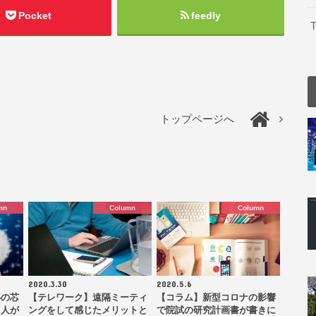
Pocket
feedly
T
トップページへ
mn
Column
Column
2020.3.30
2020.5.6
心の芯
【テレワーク】遠隔ミーティ
【コラム】新型コロナの影響
る人が
ングをして感じたメリットと
で院試の研究計画書が書きに