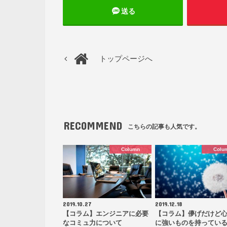
送る
トップページへ
RECOMMEND
こちらの記事も人気です。
Column
Colu
2019.10.27
2019.12.18
【コラム】エンジニアに必要
【コラム】儚げだけど
なコミュ力について
に強いものを持ってい