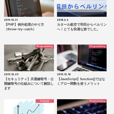
2019.10.31
2018.6.4
【PHP】例外処理のやり方
カタール航空で羽田からベルリン
（throw~try~catch）
へ！とても快適な旅でした。
Programming
Programming
2019.10.29
2019.12.18
【セキュリティ】共通鍵暗号・公
【JavaScript】function()ではな
開鍵暗号の仕組みについて解説し
くアロー関数を使うメリット
ます
Column
Programming