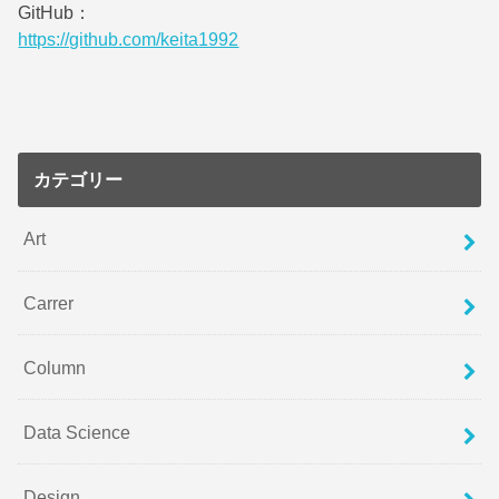
GitHub：
https://github.com/keita1992
カテゴリー
Art
Carrer
Column
Data Science
Design