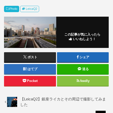
Photo
LeicaQ2
この記事が気に入ったら
いいねしよう！
ポスト
シェア
はてブ
送る
Pocket
feedly
【LeicaQ2】銀座ライカとその周辺で撮影してみま
した