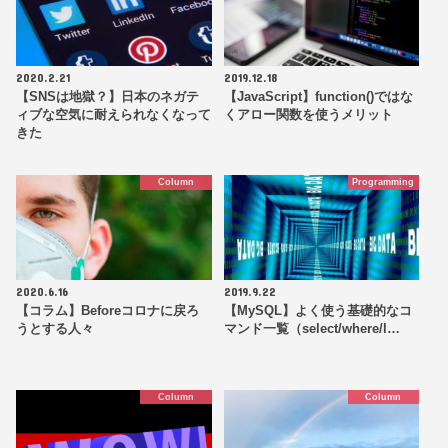
2020.2.21
2019.12.18
【SNSは地獄？】日本のネガテ
【JavaScript】function()ではな
ィブな空気に耐えられなくなって
くアロー関数を使うメリット
きた
Column
Programming
2020.6.16
2019.9.22
【コラム】Beforeコロナに戻ろ
【MySQL】よく使う基礎的なコ
うとする人々
マンド一覧（select/where/l…
Column
Column