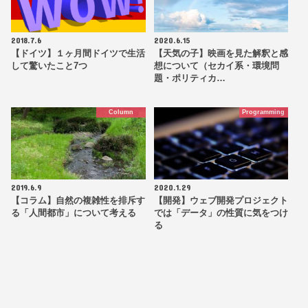
2018.7.6
2020.6.15
【ドイツ】１ヶ月間ドイツで生活
【天気の子】映画を見た解釈と感
して驚いたこと7つ
想について（セカイ系・環境問
題・ポリティカ…
Column
Programming
2019.6.9
2020.1.29
【コラム】自然の複雑性を排斥す
【開発】ウェブ開発プロジェクト
る「人間都市」について考える
では「データ」の性質に気をつけ
る