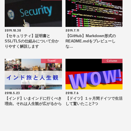
2019.10.30
2019.7.11
【セキュリティ】証明書と
【GitHub】Markdown形式の
SSL/TLSの仕組みについて分か
README.mdをプレビューし
りやすく解説します
な…
Travel
Column
2018.5.23
2018.7.6
【インド】いまインドに行くべき
【ドイツ】１ヶ月間ドイツで生活
理由。それは人生観が広がるから
して驚いたこと7つ