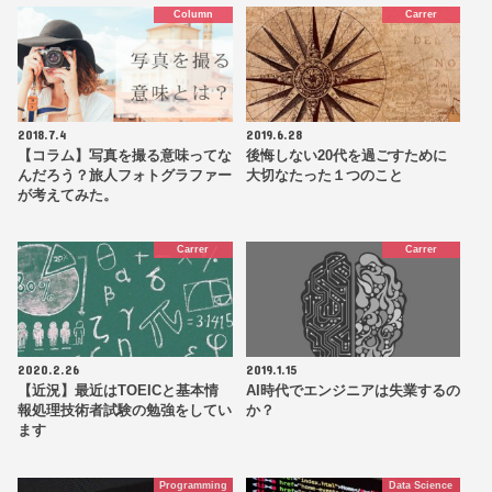
Column
Carrer
2018.7.4
2019.6.28
【コラム】写真を撮る意味ってな
後悔しない20代を過ごすために
んだろう？旅人フォトグラファー
大切なたった１つのこと
が考えてみた。
Carrer
Carrer
2020.2.26
2019.1.15
【近況】最近はTOEICと基本情
AI時代でエンジニアは失業するの
報処理技術者試験の勉強をしてい
か？
ます
Programming
Data Science