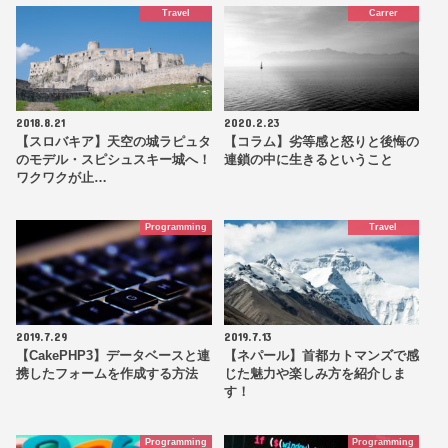
Travel
Carrer
2018.8.21
2020.2.23
【スロバキア】天空の城ラピュタ
【コラム】劣等感と怒りと後悔の
のモデル・スピシュスキー城へ！
連鎖の中に生きるということ
ワクワクが止…
Programming
Travel
2019.7.29
2019.7.13
【CakePHP3】データベースと連
【ネパール】首都カトマンズで感
携したフォームを作成する方法
じた魅力や楽しみ方を紹介しま
す！
Programming
Programming