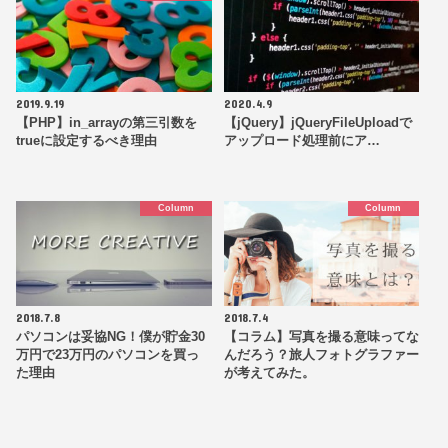
2019.9.19
2020.4.9
【PHP】in_arrayの第三引数を
【jQuery】jQueryFileUploadで
trueに設定するべき理由
アップロード処理前にア…
Column
Column
2018.7.8
2018.7.4
パソコンは妥協NG！僕が貯金30
【コラム】写真を撮る意味ってな
万円で23万円のパソコンを買っ
んだろう？旅人フォトグラファー
た理由
が考えてみた。