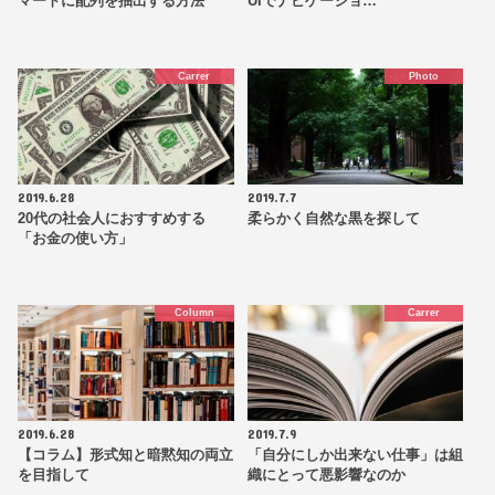
マートに配列を抽出する方法
UIでナビゲーショ…
Carrer
Photo
2019.6.28
2019.7.7
20代の社会人におすすめする
柔らかく自然な黒を探して
「お金の使い方」
Column
Carrer
2019.6.28
2019.7.9
【コラム】形式知と暗黙知の両立
「自分にしか出来ない仕事」は組
を目指して
織にとって悪影響なのか