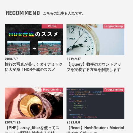
RECOMMEND
こちらの記事も人気です。
Photo
Programming
2018.7.7
2019.9.17
旅行の写真が美しくダイナミック
【jQuery】数字のカウントアッ
に大変身！HDR合成のススメ
プを実装する方法を解説します
Programming
Programming
2019.11.26
2021.8.8
【PHP】array_filterを使ってス
【React】HashRouter＋Material