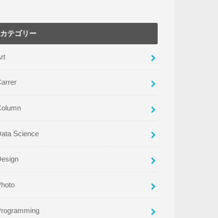
カテゴリー
rt
arrer
Column
ata Science
Design
Photo
Programming