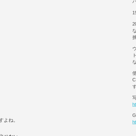
1
使
h
G
すよね。
h