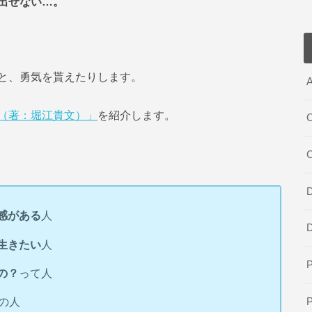
出せない…。
と、勇気を貰えたりします。
A
（著：堀江貴文）」
を紹介します。
C
D
感がある
人
生きたい
人
の？
って人
の人