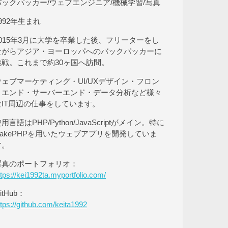
バックパッカー/ウェブエンジニア/機械学習/写真
992年生まれ
2015年3月に大学を卒業した後、フリーターをし
ながらアジア・ヨーロッパへのバックパッカーに
挑戦。これまで約30ヶ国へ訪問。
ウェブマーケティング・UI/UXデザイン・フロン
トエンド・サーバーエンド・データ分析など様々
なIT周辺の仕事をしています。
用言語はPHP/Python/JavaScriptがメイン。特に
CakePHPを用いたウェブアプリを開発していま
す。
写真のポートフォリオ：
ttps://kei1992ta.myportfolio.com/
itHub：
ttps://github.com/keita1992