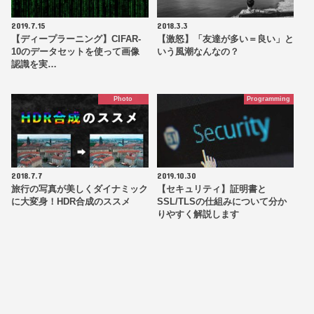
2019.7.15
2018.3.3
【ディープラーニング】CIFAR-
【激怒】「友達が多い＝良い」と
10のデータセットを使って画像
いう風潮なんなの？
認識を実…
Photo
Programming
2018.7.7
2019.10.30
旅行の写真が美しくダイナミック
【セキュリティ】証明書と
に大変身！HDR合成のススメ
SSL/TLSの仕組みについて分か
りやすく解説します