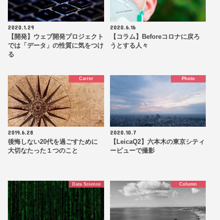
2020.1.29
2020.6.16
【開発】ウェブ開発プロジェクト
【コラム】Beforeコロナに戻ろ
では「データ」の性質に気をつけ
うとする人々
る
Carrer
Photo
2019.6.28
2020.10.7
後悔しない20代を過ごすために
【LeicaQ2】六本木の東京シティ
大切なたった１つのこと
ービューで撮影
Data Science
Column