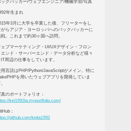
バックパッカー/ウェブエンジニア/機械学習/写真
992年生まれ
2015年3月に大学を卒業した後、フリーターをし
ながらアジア・ヨーロッパへのバックパッカーに
挑戦。これまで約30ヶ国へ訪問。
ウェブマーケティング・UI/UXデザイン・フロン
トエンド・サーバーエンド・データ分析など様々
なIT周辺の仕事をしています。
用言語はPHP/Python/JavaScriptがメイン。特に
CakePHPを用いたウェブアプリを開発していま
す。
写真のポートフォリオ：
ttps://kei1992ta.myportfolio.com/
itHub：
ttps://github.com/keita1992