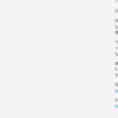
1
使
h
G
h