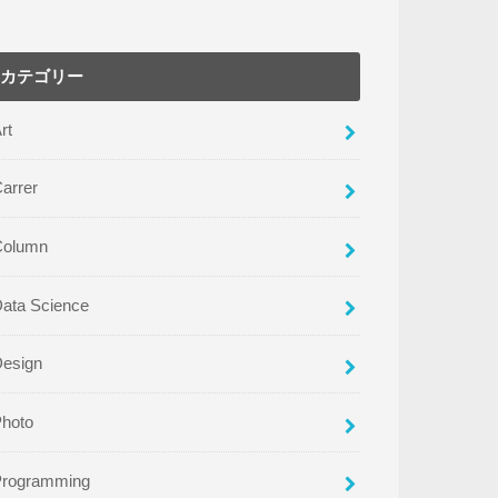
カテゴリー
rt
arrer
Column
ata Science
Design
Photo
Programming