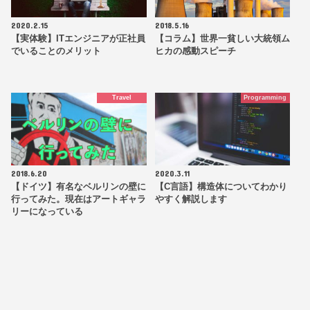
2020.2.15
2018.5.16
【実体験】ITエンジニアが正社員
【コラム】世界一貧しい大統領ム
でいることのメリット
ヒカの感動スピーチ
Travel
Programming
2018.6.20
2020.3.11
【ドイツ】有名なベルリンの壁に
【C言語】構造体についてわかり
行ってみた。現在はアートギャラ
やすく解説します
リーになっている