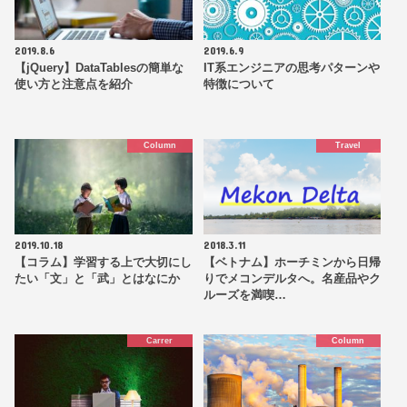
2019.8.6
2019.6.9
【jQuery】DataTablesの簡単な
IT系エンジニアの思考パターンや
使い方と注意点を紹介
特徴について
Column
Travel
2019.10.18
2018.3.11
【コラム】学習する上で大切にし
【ベトナム】ホーチミンから日帰
たい「文」と「武」とはなにか
りでメコンデルタへ。名産品やク
ルーズを満喫…
Carrer
Column