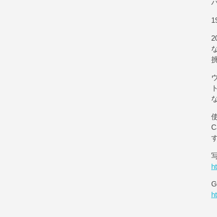
1
使
h
G
h