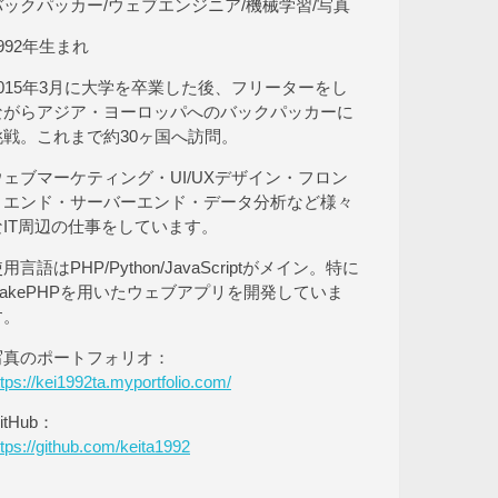
バックパッカー/ウェブエンジニア/機械学習/写真
992年生まれ
2015年3月に大学を卒業した後、フリーターをし
ながらアジア・ヨーロッパへのバックパッカーに
挑戦。これまで約30ヶ国へ訪問。
ウェブマーケティング・UI/UXデザイン・フロン
トエンド・サーバーエンド・データ分析など様々
なIT周辺の仕事をしています。
用言語はPHP/Python/JavaScriptがメイン。特に
CakePHPを用いたウェブアプリを開発していま
す。
写真のポートフォリオ：
ttps://kei1992ta.myportfolio.com/
itHub：
ttps://github.com/keita1992