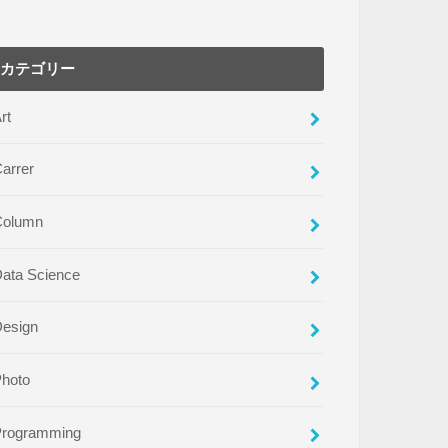
カテゴリー
rt
arrer
Column
ata Science
Design
Photo
Programming