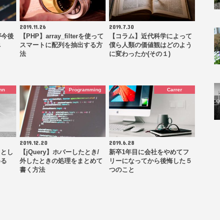
2019.11.26
2019.7.30
が今後
【PHP】array_filterを使って
【コラム】近代科学によって
べ
スマートに配列を抽出する方
僕ら人類の価値観はどのよう
法
に変わったか(その１)
mn
Programming
Carrer
2019.12.20
2019.6.28
々とし
【jQuery】ホバーしたとき/
新卒1年目に会社をやめてフ
める
外したときの処理をまとめて
リーになってから後悔した５
書く方法
つのこと