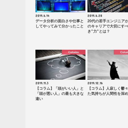
2019.6.14
2019.6.28
データ分析の面白さや仕事と
20代の若手エンジニア
してやってみて分かったこと
のキャリアで大切にす
き”力”とは？
Column
Colu
2019.11.3
2019.12.16
【コラム】「頭がいい人」と
【コラム】人寂しく鬱
「頭が悪い人」の最も大きな
た気持ちが人間性を深
違い