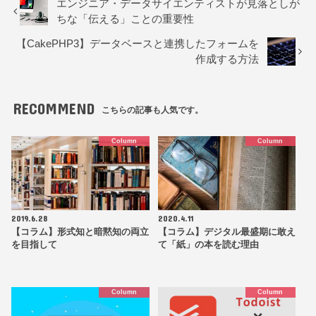
エンジニア・データサイエンティストが見落としが
ちな「伝える」ことの重要性
【CakePHP3】データベースと連携したフォームを
作成する方法
RECOMMEND
こちらの記事も人気です。
Column
Column
2019.6.28
2020.4.11
【コラム】形式知と暗黙知の両立
【コラム】デジタル最盛期に敢え
を目指して
て「紙」の本を読む理由
Column
Column