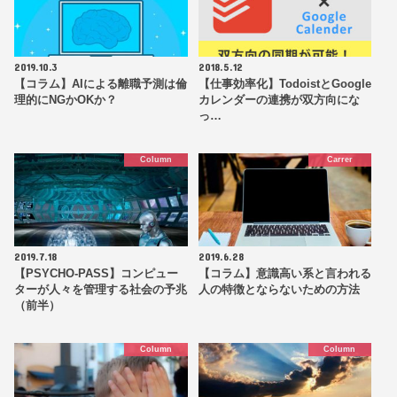
2019.10.3
2018.5.12
【コラム】AIによる離職予測は倫
【仕事効率化】TodoistとGoogle
理的にNGかOKか？
カレンダーの連携が双方向にな
っ…
Column
Carrer
2019.7.18
2019.6.28
【PSYCHO-PASS】コンピュー
【コラム】意識高い系と言われる
ターが人々を管理する社会の予兆
人の特徴とならないための方法
（前半）
Column
Column