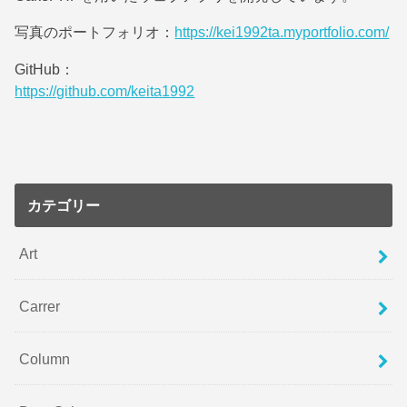
写真のポートフォリオ：
https://kei1992ta.myportfolio.com/
GitHub：
https://github.com/keita1992
カテゴリー
Art
Carrer
Column