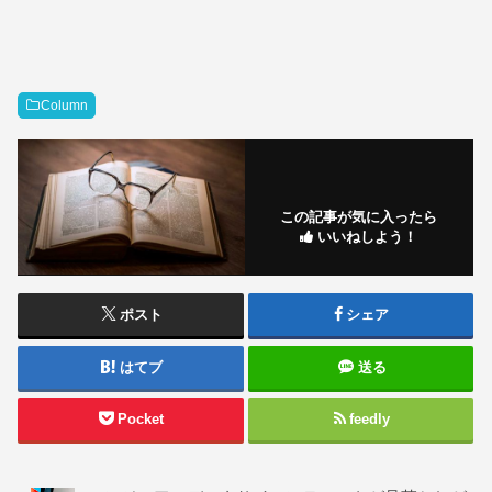
Column
この記事が気に入ったら
いいねしよう！
ポスト
シェア
はてブ
送る
Pocket
feedly