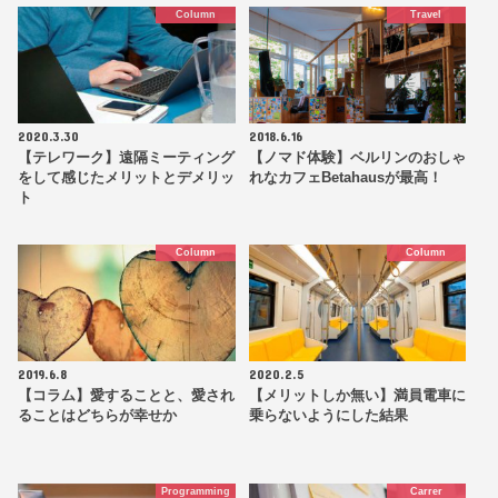
Column
Travel
2020.3.30
2018.6.16
【テレワーク】遠隔ミーティング
【ノマド体験】ベルリンのおしゃ
をして感じたメリットとデメリッ
れなカフェBetahausが最高！
ト
Column
Column
2019.6.8
2020.2.5
【コラム】愛することと、愛され
【メリットしか無い】満員電車に
ることはどちらが幸せか
乗らないようにした結果
Programming
Carrer