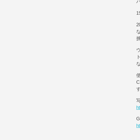
1
使
h
G
h