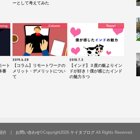
ーとして考えてみた
mming
Column
Travel
2019.6.28
2018.7.5
モート
【コラム】リモートワークの
【インド】３度の飯よりイン
本番
メリット・デメリットについ
ドが好き！僕が感じたインド
て
の魅力５つ
紹介
お問い合わせ
©Copyright2026
ケイタブログ
.All Rights Reserved.