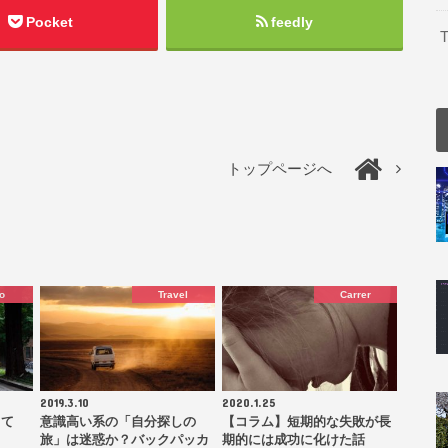
Pocket
feedly
T
トップページへ
o
Travel
Carrer
2019.3.10
2020.1.25
して
意識高い系の「自分探しの
【コラム】短期的な失敗が長
旅」は迷惑か？バックパッカ
期的には成功に化けた話