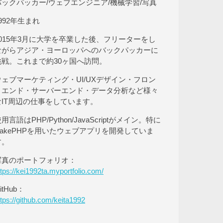
バックパッカー/ウェブエンジニア/機械学習/写真
992年生まれ
2015年3月に大学を卒業した後、フリーターをし
ながらアジア・ヨーロッパへのバックパッカーに
挑戦。これまで約30ヶ国へ訪問。
ウェブマーケティング・UI/UXデザイン・フロン
トエンド・サーバーエンド・データ分析など様々
なIT周辺の仕事をしています。
用言語はPHP/Python/JavaScriptがメイン。特に
CakePHPを用いたウェブアプリを開発していま
す。
写真のポートフォリオ：
ttps://kei1992ta.myportfolio.com/
itHub：
ttps://github.com/keita1992