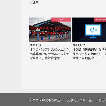
い理由
Travel
Progra
2018.8.19
2020.6.17
【スロバキア】スピシュスキ
【Git】開発環境からリ
ー城観光でローカルバスを使
リポジトリにPushして
う場合に、絶対注意す…
環境に自動反映
オススメ14記事を厳選
記事カテゴリ一覧
自己