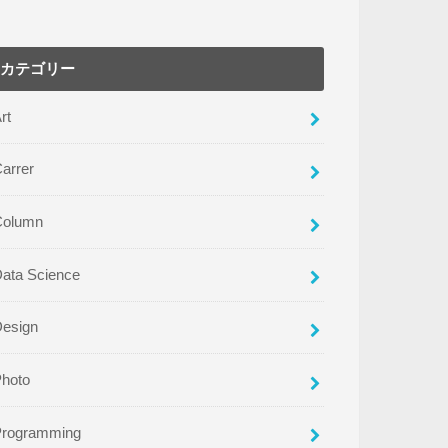
カテゴリー
rt
arrer
Column
ata Science
Design
Photo
Programming