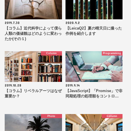
2019.7.30
2020.9.2
【コラム】近代科学によって僕ら
【LeicaQ2】夏の晴天日に撮った
人類の価値観はどのように変わっ
作例を紹介します
たか(その１)
Column
Programming
2019.10.28
2019.9.14
【コラム】リベラルアーツはなぜ
【JavaScript】「Promise」で非
重要か？
同期処理の処理順をコントロ…
Photo
Column