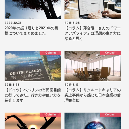
2020.12.31
2018.5.25
2020年の振り返りと2021年の目
【コラム】落合陽一さんの「ワー
標についてまとめました
クアズライフ」は理想の生き方に
なると思う
Column
Column
2018.6.26
2019.8.12
【ドイツ】ベルリンの市民図書館
【コラム】リクルートキャリアの
に行ってみた。行き方や使い方を
炎上事件から感じた日本企業の倫
紹介します
理観欠如
Column
Column