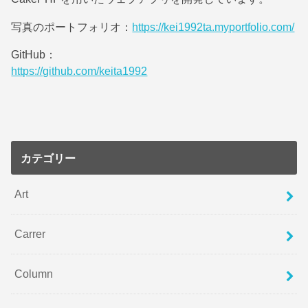
写真のポートフォリオ：
https://kei1992ta.myportfolio.com/
GitHub：
https://github.com/keita1992
カテゴリー
Art
Carrer
Column