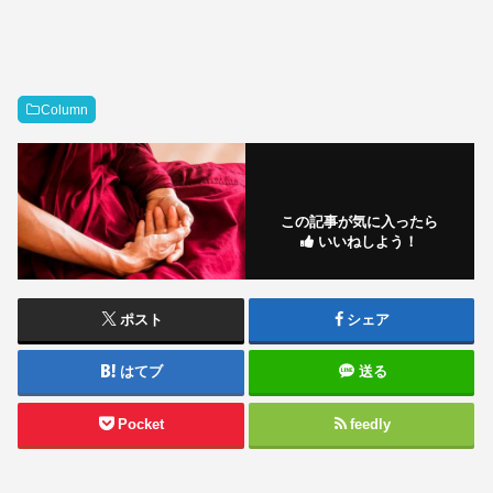
Column
この記事が気に入ったら
いいねしよう！
ポスト
シェア
はてブ
送る
Pocket
feedly