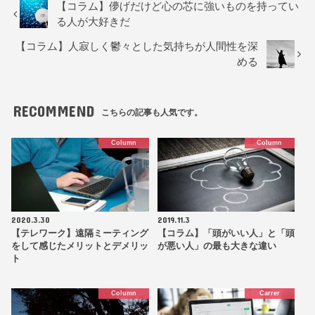
【コラム】儚げだけど心の芯に強いものを持ってい
る人が大好きだ
【コラム】人寂しく鬱々とした気持ちが人間性を深
める
RECOMMEND
こちらの記事も人気です。
Column
Column
2020.3.30
2019.11.3
【テレワーク】遠隔ミーティング
【コラム】「頭がいい人」と「頭
をして感じたメリットとデメリッ
が悪い人」の最も大きな違い
ト
Column
Carrer