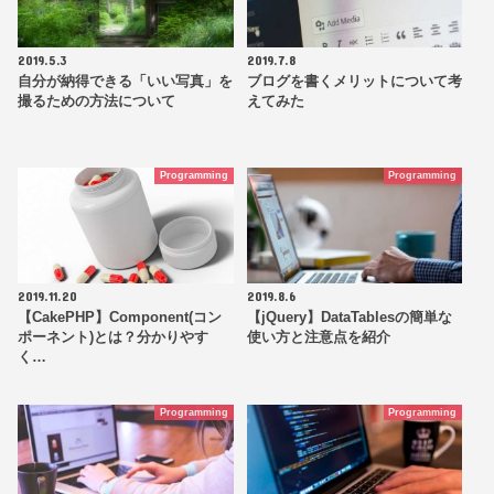
2019.5.3
2019.7.8
自分が納得できる「いい写真」を
ブログを書くメリットについて考
撮るための方法について
えてみた
Programming
Programming
2019.11.20
2019.8.6
【CakePHP】Component(コン
【jQuery】DataTablesの簡単な
ポーネント)とは？分かりやす
使い方と注意点を紹介
く…
Programming
Programming