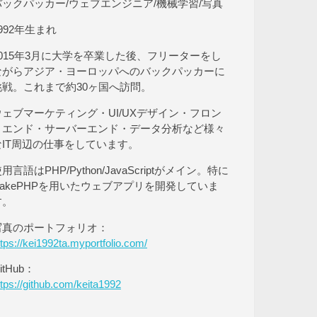
バックパッカー/ウェブエンジニア/機械学習/写真
992年生まれ
2015年3月に大学を卒業した後、フリーターをし
ながらアジア・ヨーロッパへのバックパッカーに
挑戦。これまで約30ヶ国へ訪問。
ウェブマーケティング・UI/UXデザイン・フロン
トエンド・サーバーエンド・データ分析など様々
なIT周辺の仕事をしています。
用言語はPHP/Python/JavaScriptがメイン。特に
CakePHPを用いたウェブアプリを開発していま
す。
写真のポートフォリオ：
ttps://kei1992ta.myportfolio.com/
itHub：
ttps://github.com/keita1992