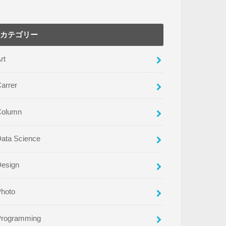
カテゴリー
rt
arrer
Column
ata Science
Design
Photo
Programming