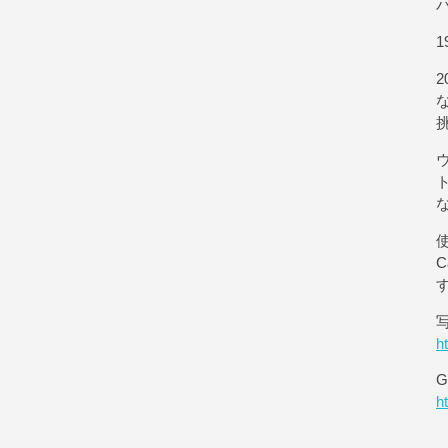
1
使
h
G
h