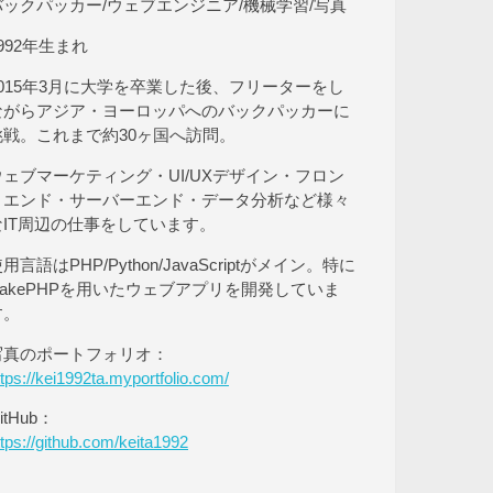
バックパッカー/ウェブエンジニア/機械学習/写真
992年生まれ
2015年3月に大学を卒業した後、フリーターをし
ながらアジア・ヨーロッパへのバックパッカーに
挑戦。これまで約30ヶ国へ訪問。
ウェブマーケティング・UI/UXデザイン・フロン
トエンド・サーバーエンド・データ分析など様々
なIT周辺の仕事をしています。
用言語はPHP/Python/JavaScriptがメイン。特に
CakePHPを用いたウェブアプリを開発していま
す。
写真のポートフォリオ：
ttps://kei1992ta.myportfolio.com/
itHub：
ttps://github.com/keita1992