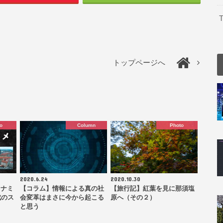
T
トップページへ
o
Column
Photo
2020.6.24
2020.10.30
イナミ
【コラム】情報による真の社
【旅行記】紅葉を見に那須塩
成のス
会変革はまさに今から起こる
原へ（その２）
と思う