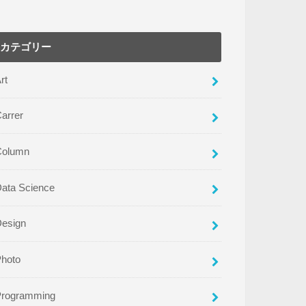
カテゴリー
rt
arrer
Column
ata Science
Design
Photo
Programming