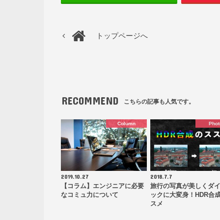
トップページへ
RECOMMEND
こちらの記事も人気です。
Column
Phot
2019.10.27
2018.7.7
【コラム】エンジニアに必要
旅行の写真が美しくダ
なコミュ力について
ックに大変身！HDR合
スメ