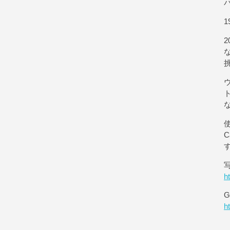
1
使
h
G
h