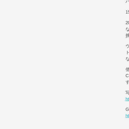
1
使
h
G
h