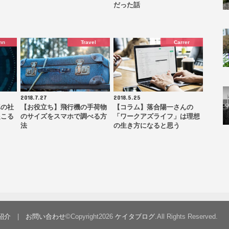
だった話
mn
Travel
Carrer
2018.7.27
2018.5.25
真の社
【お役立ち】飛行機の手荷物
【コラム】落合陽一さんの
起こる
のサイズをスマホで調べる方
「ワークアズライフ」は理想
法
の生き方になると思う
紹介
お問い合わせ
©Copyright2026
ケイタブログ
.All Rights Reserved.