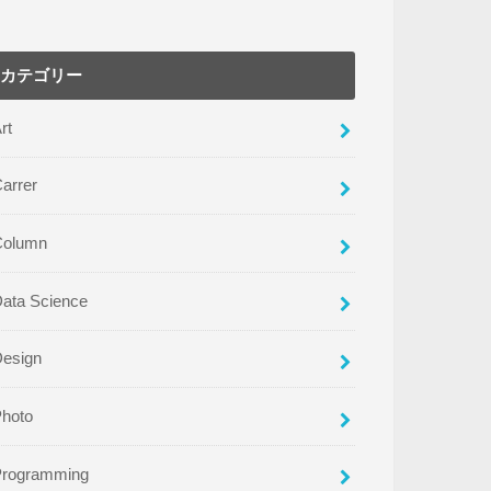
カテゴリー
rt
arrer
Column
ata Science
Design
Photo
Programming