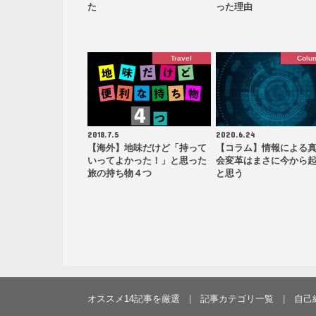
た
った理由
Travel
Colu
2018.7.5
2020.6.24
【海外】地味だけど「持って
【コラム】情報による
いってよかった！」と思った
会変革はまさに今から
旅の持ち物４つ
と思う
オススメ14記事を厳選
記事カテゴリ一覧
自己