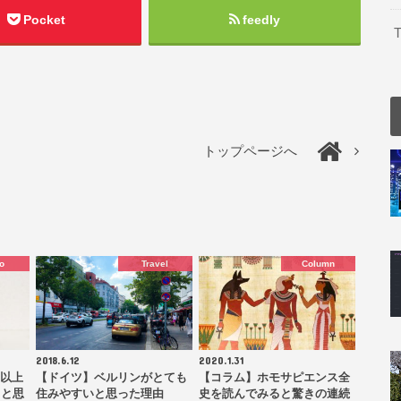
Pocket
feedly
T
トップページへ
o
Travel
Column
2018.6.12
2020.1.31
円以上
【ドイツ】ベルリンがとても
【コラム】ホモサピエンス全
ると思
住みやすいと思った理由
史を読んでみると驚きの連続