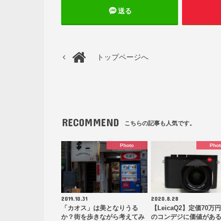
送る
トップページへ
RECOMMEND
こちらの記事も人気です。
Photo
Phot
2019.10.31
2020.8.28
「カオス」は美となりうる
【LeicaQ2】定価70万
か？街を歩きながら考えてみ
のコンデジに価値があ