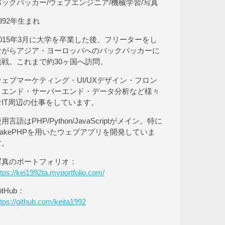
バックパッカー/ウェブエンジニア/機械学習/写真
992年生まれ
2015年3月に大学を卒業した後、フリーターをし
ながらアジア・ヨーロッパへのバックパッカーに
挑戦。これまで約30ヶ国へ訪問。
ウェブマーケティング・UI/UXデザイン・フロン
トエンド・サーバーエンド・データ分析など様々
なIT周辺の仕事をしています。
用言語はPHP/Python/JavaScriptがメイン。特に
CakePHPを用いたウェブアプリを開発していま
す。
写真のポートフォリオ：
ttps://kei1992ta.myportfolio.com/
itHub：
ttps://github.com/keita1992