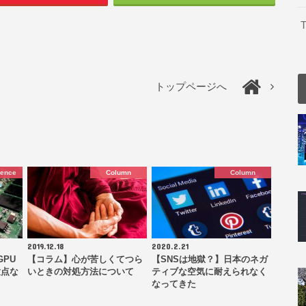
T
トップページへ
ience
Column
Column
2019.12.18
2020.2.21
GPU
【コラム】心が苦しくてつら
【SNSは地獄？】日本のネガ
意点な
いときの対処方法について
ティブな空気に耐えられなく
なってきた