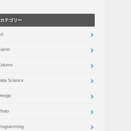
カテゴリー
rt
arrer
Column
ata Science
Design
Photo
Programming