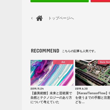
トップページへ
RECOMMEND
こちらの記事も人気です。
Art
Data Sc
2019.11.24
2019.6.30
【森美術館】未来と芸術展で
【Keras/TensorFlow】
自然とテクノロジーのあり方
を使うまでの手順と注
について考えていた
どを…