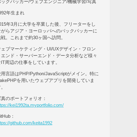
バックパッカー/ウェブエンジニア/機械学習/写真
992年生まれ
2015年3月に大学を卒業した後、フリーターをし
ながらアジア・ヨーロッパへのバックパッカーに
挑戦。これまで約30ヶ国へ訪問。
ウェブマーケティング・UI/UXデザイン・フロン
トエンド・サーバーエンド・データ分析など様々
なIT周辺の仕事をしています。
用言語はPHP/Python/JavaScriptがメイン。特に
CakePHPを用いたウェブアプリを開発していま
す。
写真のポートフォリオ：
ttps://kei1992ta.myportfolio.com/
itHub：
ttps://github.com/keita1992