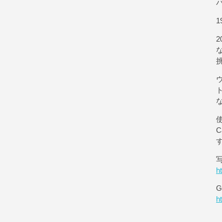
1
使
h
G
h