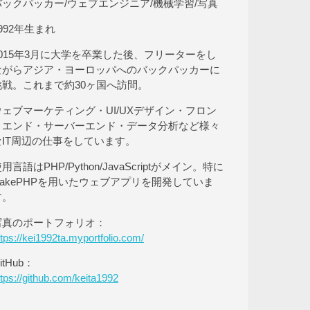
バックパッカー/ウェブエンジニア/機械学習/写真
992年生まれ
2015年3月に大学を卒業した後、フリーターをし
ながらアジア・ヨーロッパへのバックパッカーに
挑戦。これまで約30ヶ国へ訪問。
ウェブマーケティング・UI/UXデザイン・フロン
トエンド・サーバーエンド・データ分析など様々
なIT周辺の仕事をしています。
用言語はPHP/Python/JavaScriptがメイン。特に
CakePHPを用いたウェブアプリを開発していま
す。
写真のポートフォリオ：
ttps://kei1992ta.myportfolio.com/
itHub：
ttps://github.com/keita1992