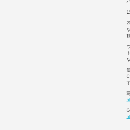
1
使
h
G
h