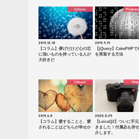
Column
Progra
2019.12.18
2019.9.19
【コラム】儚げだけど心の芯
【jQuery】CakePHPでA
に強いものを持っている人が
を実装する方法
大好きだ
Column
Phot
2019.6.8
2020.8.29
【コラム】愛することと、愛
【LeicaQ2】ついに手
されることはどちらが幸せか
きました！付属品も併
介します。