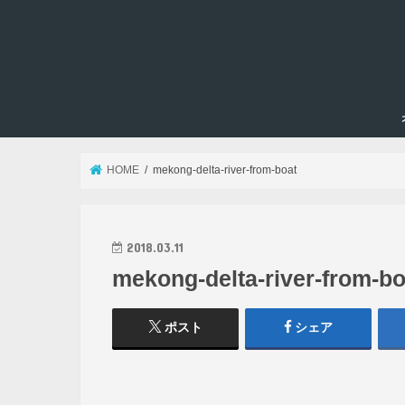
HOME
mekong-delta-river-from-boat
2018.03.11
mekong-delta-river-from-bo
ポスト
シェア