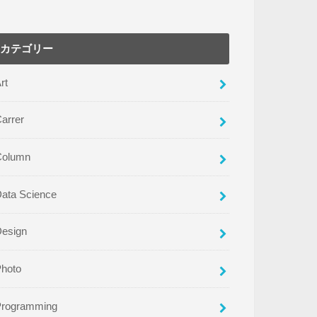
カテゴリー
rt
arrer
Column
ata Science
Design
Photo
Programming