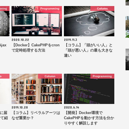
mming
Programming
Column
2020.10.22
2019.11.3
jax
【Docker】CakePHPをcron
【コラム】「頭がいい人」と
で定時処理する方法
「頭が悪い人」の最も大きな
違い
o
Column
Programming
2019.10.28
2020.6.14
元に届
【コラム】リベラルアーツは
【開発】Docker環境で
せて紹
なぜ重要か？
CakePHPを動かす方法を分か
りやすく解説します