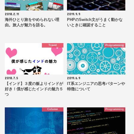
2018.2.11
2019.9.9
海外ひとり旅をやめられない理
PHPのSwitch文がうまく動かな
由。旅人が魅力を語る。
いときに確認すること
Travel
Programming
2018.7.5
2019.6.9
【インド】３度の飯よりインドが
IT系エンジニアの思考パターンや
好き！僕が感じたインドの魅力５
特徴について
つ
Column
Programming