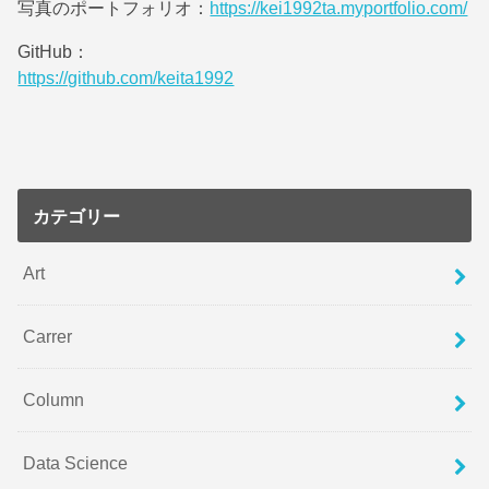
写真のポートフォリオ：
https://kei1992ta.myportfolio.com/
GitHub：
https://github.com/keita1992
カテゴリー
Art
Carrer
Column
Data Science