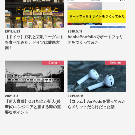
2018.6.23
2018.5.17
【ドイツ】豆乳と豆乳ヨーグルト
AdobePortfolioでポートフォリ
を食べてみた。ドイツは健康大
オをつくってみた
国！
Carrer
Column
2021.3.3
2019.12.13
【新人育成】OJT担当が新人(後
【コラム】AirPodsを買ってみた
輩)のエンジニアと接する時の重
らメリットだらけだった話
要なポイント