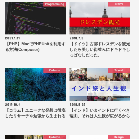
Programming
Travel
2021.1.31
2018.7.2
【PHP】MacでPHPUnitを利用す
【ドイツ】古都ドレスデンを観光
る方法(Composer)
したら美しい街並みにドキドキし
っぱなしだった。
Column
Travel
2019.10.4
2018.5.23
【コラム】ユニークな発想は徹底
【インド】いまインドに行くべき
したリサーチや勉強から生まれる
理由。それは人生観が広がるから
Column
Design