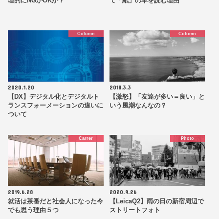
理的にNGかOKか？
て「紙」の本を読む理由
Column
Column
2020.1.20
2018.3.3
【DX】デジタル化とデジタルト
【激怒】「友達が多い＝良い」と
ランスフォーメーションの違いに
いう風潮なんなの？
ついて
Carrer
Photo
2019.6.28
2020.9.26
就活は茶番だと社会人になった今
【LeicaQ2】雨の日の新宿周辺で
でも思う理由５つ
ストリートフォト