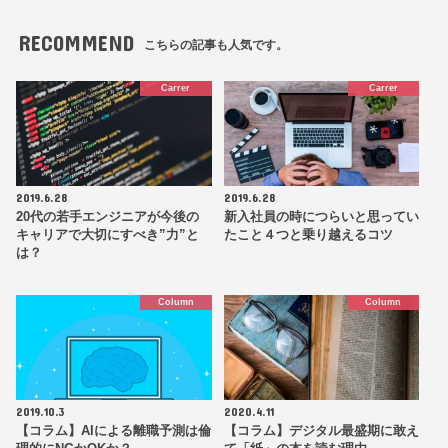
RECOMMEND
こちらの記事も人気です。
Carrer
Carrer
2019.6.28
2019.6.28
20代の若手エンジニアが今後の
新入社員の時につらいと思ってい
キャリアで大切にすべき”力”と
たこと４つと乗り越えるコツ
は？
Column
Column
2019.10.3
2020.4.11
【コラム】AIによる離職予測は倫
【コラム】デジタル最盛期に敢え