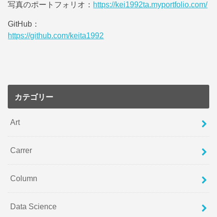
写真のポートフォリオ：
https://kei1992ta.myportfolio.com/
GitHub：
https://github.com/keita1992
カテゴリー
Art
Carrer
Column
Data Science