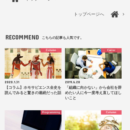
トップページへ
RECOMMEND
こちらの記事も人気です。
Column
Carrer
2020.1.31
2019.6.28
【コラム】ホモサピエンス全史を
「組織に向かない」から会社を辞
読んでみると驚きの連続だった話
めたい人に今一度考え直してほし
いこと
Programming
Column