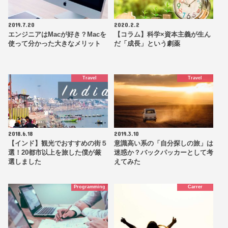
2019.7.20
2020.2.2
エンジニアはMacが好き？Macを
【コラム】科学×資本主義が生ん
使って分かった大きなメリット
だ「成長」という劇薬
Travel
Travel
2018.6.18
2019.3.10
【インド】観光でおすすめの街５
意識高い系の「自分探しの旅」は
選！20都市以上を旅した僕が厳
迷惑か？バックパッカーとして考
選しました
えてみた
Programming
Carrer