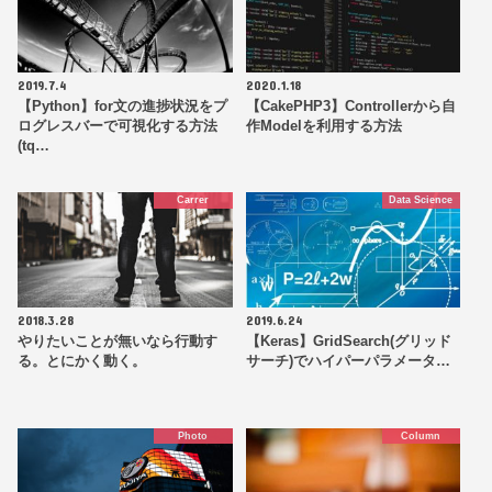
2019.7.4
2020.1.18
【Python】for文の進捗状況をプ
【CakePHP3】Controllerから自
ログレスバーで可視化する方法
作Modelを利用する方法
(tq…
Carrer
Data Science
2018.3.28
2019.6.24
やりたいことが無いなら行動す
【Keras】GridSearch(グリッド
る。とにかく動く。
サーチ)でハイパーパラメータ…
Photo
Column