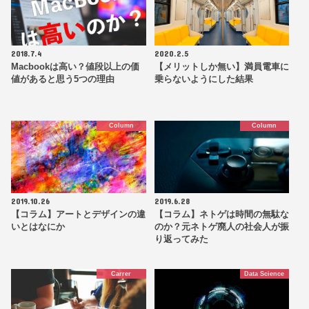
2018.7.4
2020.2.5
Macbookは高い？値段以上の価
【メリットしか無い】満員電車に
値があると思う5つの理由
乗らないようにした結果
Column
Column
2019.10.26
2019.6.28
【コラム】アートとデザインの違
【コラム】ネトゲは時間の無駄な
いとはなにか
のか？元ネトゲ廃人の社会人が振
り返ってみた
Carrer
Data Science