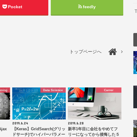
Pocket
feedly
T
トップページへ
mming
Data Science
Carrer
2019.6.24
2019.6.28
jax
【Keras】GridSearch(グリッ
新卒1年目に会社をやめてフ
ドサーチ)でハイパーパラメー
リーになってから後悔した５