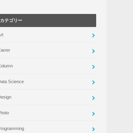
カテゴリー
rt
arrer
Column
ata Science
Design
Photo
Programming