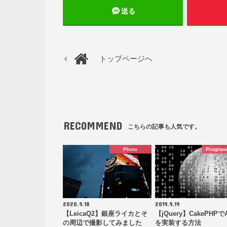
送る
トップページへ
RECOMMEND
こちらの記事も人気です。
Photo
Progra
2020.9.18
2019.9.19
【LeicaQ2】銀座ライカとそ
【jQuery】CakePHPでA
の周辺で撮影してみました
を実装する方法