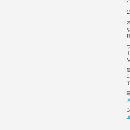
1
使
h
G
h