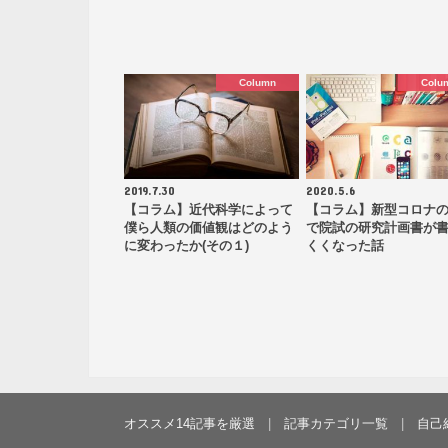
Column
Colu
2019.7.30
2020.5.6
【コラム】近代科学によって
【コラム】新型コロナ
僕ら人類の価値観はどのよう
で院試の研究計画書が
に変わったか(その１)
くくなった話
オススメ14記事を厳選
記事カテゴリ一覧
自己