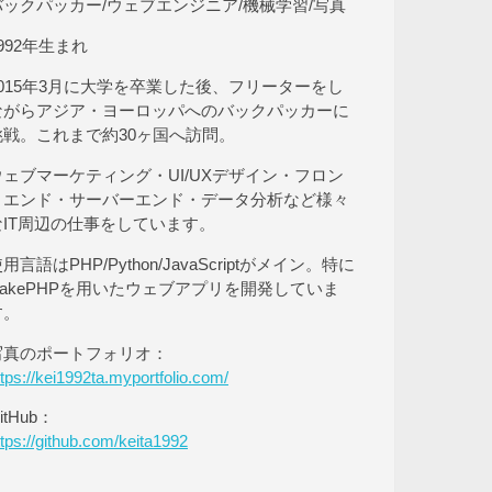
バックパッカー/ウェブエンジニア/機械学習/写真
992年生まれ
2015年3月に大学を卒業した後、フリーターをし
ながらアジア・ヨーロッパへのバックパッカーに
挑戦。これまで約30ヶ国へ訪問。
ウェブマーケティング・UI/UXデザイン・フロン
トエンド・サーバーエンド・データ分析など様々
なIT周辺の仕事をしています。
用言語はPHP/Python/JavaScriptがメイン。特に
CakePHPを用いたウェブアプリを開発していま
す。
写真のポートフォリオ：
ttps://kei1992ta.myportfolio.com/
itHub：
ttps://github.com/keita1992