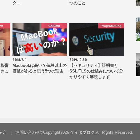
タ…
つのこと
mn
Column
Programming
2018.7.4
2019.10.30
の影響
Macbookは高い？値段以上の
【セキュリティ】証明書と
書きに
価値があると思う5つの理由
SSL/TLSの仕組みについて分
かりやすく解説します
紹介
お問い合わせ
©Copyright2026
ケイタブログ
.All Rights Reserved.