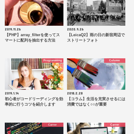
2019.11.26
2020.9.26
【PHP】array_filterを使ってス
【LeicaQ2】雨の日の新宿周辺で
マートに配列を抽出する方法
ストリートフォト
Programming
Column
2019.1.14
2018.2.28
初心者がコードリーディングを効
【コラム】生活を充実させるには
率的に行うコツを紹介します
消費ではなく○○が重要
Carrer
Carrer