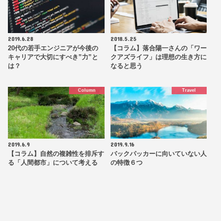
2019.6.28
2018.5.25
20代の若手エンジニアが今後の
【コラム】落合陽一さんの「ワー
キャリアで大切にすべき”力”と
クアズライフ」は理想の生き方に
は？
なると思う
Column
Travel
2019.6.9
2019.9.16
【コラム】自然の複雑性を排斥す
バックパッカーに向いていない人
る「人間都市」について考える
の特徴６つ